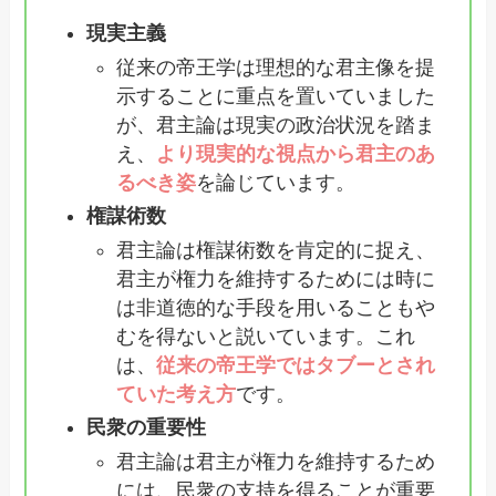
現実主義
従来の帝王学は理想的な君主像を提
示することに重点を置いていました
が、君主論は現実の政治状況を踏ま
え、
より現実的な視点から君主のあ
るべき姿
を論じています。
権謀術数
君主論は権謀術数を肯定的に捉え、
君主が権力を維持するためには時に
は非道徳的な手段を用いることもや
むを得ないと説いています。これ
は、
従来の帝王学ではタブーとされ
ていた考え方
です。
民衆の重要性
君主論は君主が権力を維持するため
には、民衆の支持を得ることが重要