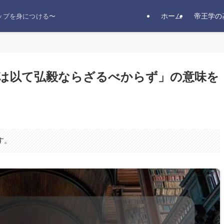
ホーム
帝王学の
ップを身につける〜
は以て弘毅ならざるべからず」の意味を
す。