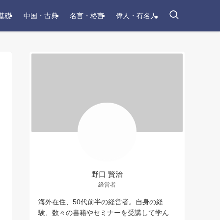
基礎
中国・古典
名言・格言
偉人・有名人
野口 賢治
経営者
海外在住、50代前半の経営者。自身の経
験、数々の書籍やセミナーを受講して学ん