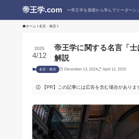
帝王学.com
〜帝王学を基礎から学んでリーダーシ
ホーム
名言・格言
帝王学に関する名言「士
2025
4/12
解説
December 13, 2024
April 12, 2025
名言・格言
【PR】この記事には広告を含む場合がありま