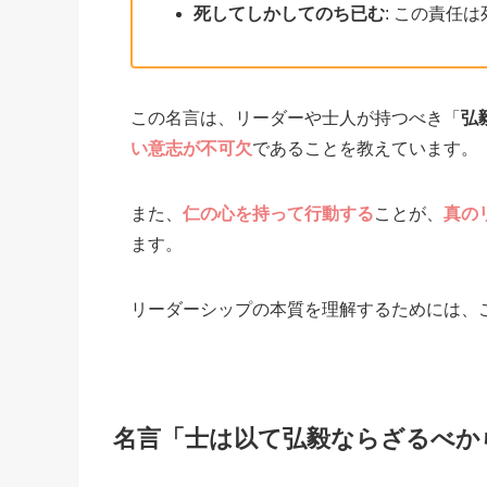
死してしかしてのち已む
: この責任
この名言は、リーダーや士人が持つべき「
弘
い意志が不可欠
であることを教えています。
また、
仁の心を持って行動する
ことが、
真の
ます。
リーダーシップの本質を理解するためには、
名言「士は以て弘毅ならざるべか