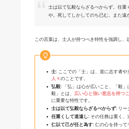
士は以て弘毅ならざるべからず。任重
や。死してしかしてのち已む。また遠
この言葉は、士人が持つべき特性を強調し、
士
: ここでの「士」は、道に志す者
人々
のことです。
弘毅
: 「弘」は心が広いこと、「毅
毅」とは、
広い心と強い意志を持つ
に重要な特性です。
士は以て弘毅ならざるべからず
: リ
任重くして道遠し
: その任務は重く
仁以て己が任と為す
: 仁の心を持っ