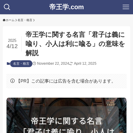
帝王学.com
ホーム
名言・格言
帝王学に関する名言「君子は義に
2025
喩り、小人は利に喩る」の意味を
4/12
解説
November 22, 2024
April 12, 2025
名言・格言
【PR】この記事には広告を含む場合があります。