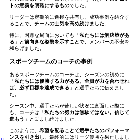
トの意義を明確にするもの
でした。
リーダーは定期的に進捗を共有し、成功事例を紹介す
ることで、
チームの士気を高め続けました
。
特に、困難な局面においても「
私たちには解決策があ
る
」と
前向きな姿勢を示すこと
で、メンバーの不安を
和らげました。
スポーツチームのコーチの事例
あるスポーツチームのコーチは、シーズンの初めに
「
私たちには優勝する力がある。全員が力を合わせれ
ば、必ず目標を達成できる
」と選手たちに伝えまし
た。
シーズン中、選手たちが苦しい状況に直面した際に
も、コーチは「
私たちの努力は無駄ではない。信じて
進もう
」と励まし続けました。
このように、
希望を配ることで選手たちのパフォーマ
ンスを引き出し
、最終的にはリーグ優勝を果たしまし