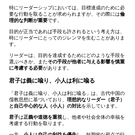
特にリーダーシップにおいては、目標達成のために必
要な行動を取ることが求められますが、その際には
倫
理的な判断が重要
です。
目的が正当であれば手段も許されるという考え方は、
時にリーダーにとってのジレンマを生むことがありま
す。
リーダーは、目的を達成するためにどのような手段を
選ぶべきか、また
その手段が他者に与える影響を慎重
に考慮する必要
があります。
君子は義に喩り、小人は利に喩る
「君子は義に喩り、小人は利に喩る」は、古代中国の
儒教思想に基づいており、
理想的なリーダー（君子）
と自己中心的な人（小人）の対比
を示しています。
君子
は
正義や道徳を重視
し、他者や社会全体の幸福を
考慮する行動を取ります。
一方、
小人
は
自己の利益を優先
し、短期的な視点で行