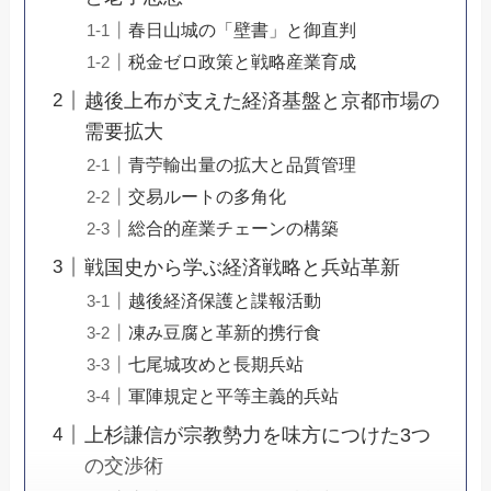
春日山城の「壁書」と御直判
税金ゼロ政策と戦略産業育成
越後上布が支えた経済基盤と京都市場の
需要拡大
青苧輸出量の拡大と品質管理
交易ルートの多角化
総合的産業チェーンの構築
戦国史から学ぶ経済戦略と兵站革新
越後経済保護と諜報活動
凍み豆腐と革新的携行食
七尾城攻めと長期兵站
軍陣規定と平等主義的兵站
上杉謙信が宗教勢力を味方につけた3つ
の交渉術