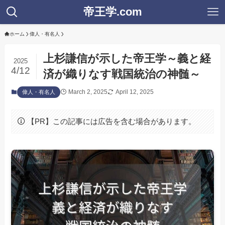
帝王学.com
ホーム
偉人・有名人
上杉謙信が示した帝王学～義と経
2025
4/12
済が織りなす戦国統治の神髄～
March 2, 2025
April 12, 2025
偉人・有名人
【PR】この記事には広告を含む場合があります。