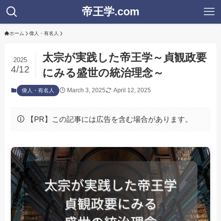
帝王学.com
ホーム
偉人・有名人
太宗が実践した帝王学～貞観政要
2025
4/12
にみる盛世の統治理念～
March 3, 2025
April 12, 2025
偉人・有名人
【PR】この記事には広告を含む場合があります。