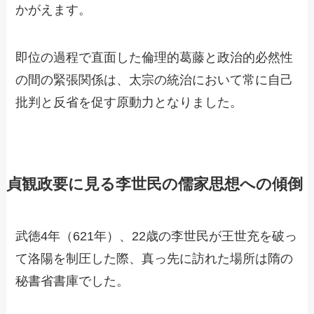
かがえます。
即位の過程で直面した倫理的葛藤と政治的必然性
の間の緊張関係は、太宗の統治において常に自己
批判と反省を促す原動力となりました。
貞観政要に見る李世民の儒家思想への傾倒
武徳4年（621年）、22歳の李世民が王世充を破っ
て洛陽を制圧した際、真っ先に訪れた場所は隋の
秘書省書庫でした。