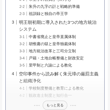
朱升の九字の計と戦略的準備
祖訓録と独自の帝王学
明王朝初期に導入された3つの地方統治
システム
中書省廃止と皇帝直属体制
胡惟庸の獄と皇帝独裁体制
地方統治改革と三司分立制
戸籍・土地台帳整備と財政安定
里甲制と六諭による教化
空印事件から読み解く朱元璋の厳罰主義
と組織浄化
学校制度整備と教育による教化
観政進士制度と知行合一
もっと見る