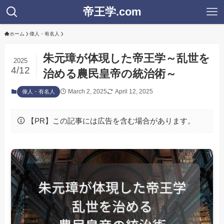
帝王学.com
ホーム
偉人・有名人
朱元璋が体現した帝王学～乱世を
2025
4/12
治める農民皇帝の統治術～
March 2, 2025
April 12, 2025
偉人・有名人
【PR】この記事には広告を含む場合があります。