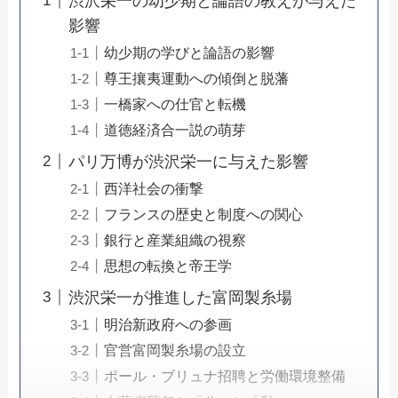
渋沢栄一の幼少期と論語の教えが与えた
影響
幼少期の学びと論語の影響
尊王攘夷運動への傾倒と脱藩
一橋家への仕官と転機
道徳経済合一説の萌芽
パリ万博が渋沢栄一に与えた影響
西洋社会の衝撃
フランスの歴史と制度への関心
銀行と産業組織の視察
思想の転換と帝王学
渋沢栄一が推進した富岡製糸場
明治新政府への参画
官営富岡製糸場の設立
ポール・ブリュナ招聘と労働環境整備