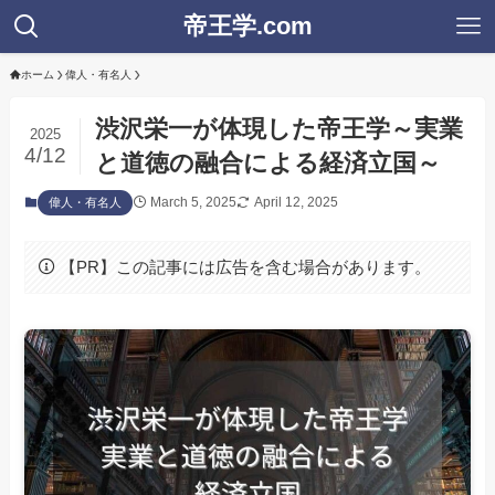
帝王学.com
ホーム
偉人・有名人
渋沢栄一が体現した帝王学～実業
2025
4/12
と道徳の融合による経済立国～
March 5, 2025
April 12, 2025
偉人・有名人
【PR】この記事には広告を含む場合があります。