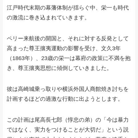
江戸時代末期の幕藩体制が揺らぐ中、栄一も時代
の激流に巻き込まれていきます。
ペリー来航後の開国と、それに対する反発として
高まった尊王攘夷運動の影響を受け、文久3年
（1863年）、23歳の栄一は幕府の政策に不満を抱
き、尊王攘夷思想に傾倒していきました。
彼は高崎城乗っ取りや横浜外国人商館焼き討ちを
計画するほどの過激な行動に出ようとします。
この計画は尾高長七郎（惇忠の弟）の「今は暴力
ではなく、実力をつけることが大切だ」という説