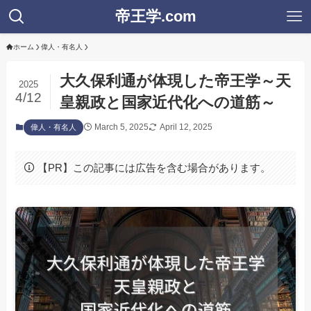
帝王学.com
ホーム
偉人・有名人
大久保利通が体現した帝王学～天
2025
4/12
皇親政と国家近代化への道筋～
March 5, 2025
April 12, 2025
偉人・有名人
【PR】この記事には広告を含む場合があります。