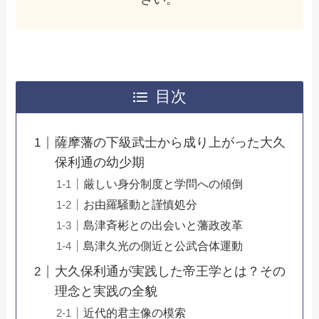
目次
薩摩藩の下級武士から成り上がった大久
保利通の幼少期
厳しい身分制度と学問への傾倒
お由羅騒動と謹慎処分
島津斉彬との出会いと藩政改革
島津久光の側近と公武合体運動
大久保利通が実践した帝王学とは？その
理念と実践の全貌
近代的君主像の模索