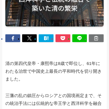
清の第四代皇帝・康熙帝は8歳で即位し、61年に
わたる治世で中国史上最長の平和時代を切り開き
ました。
三藩の乱の鎮圧からロシアとの国境画定まで、そ
の統治手法には伝統的な帝王学と西洋科学を融合