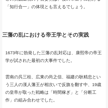
「知行合一」の体現とも言えるでしょう。
三藩の乱における帝王学とその実践
1673年に勃発した三藩の乱対応は、康熙帝の帝王
学が試された最初の大事件でした。
雲南の呉三桂、広東の尚之信、福建の耿精忠とい
う三人の漢人藩王が相次いで反旗を翻す中、19歳
の皇帝が取った戦略は「時間稼ぎ」と「分断工
作」の組み合わせでした。