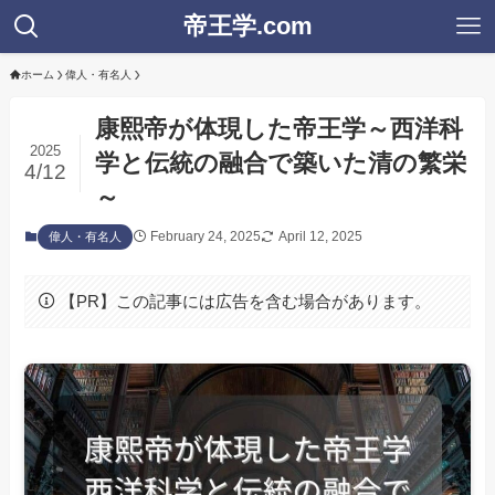
帝王学.com
ホーム
偉人・有名人
康熙帝が体現した帝王学～西洋科
2025
学と伝統の融合で築いた清の繁栄
4/12
～
February 24, 2025
April 12, 2025
偉人・有名人
【PR】この記事には広告を含む場合があります。